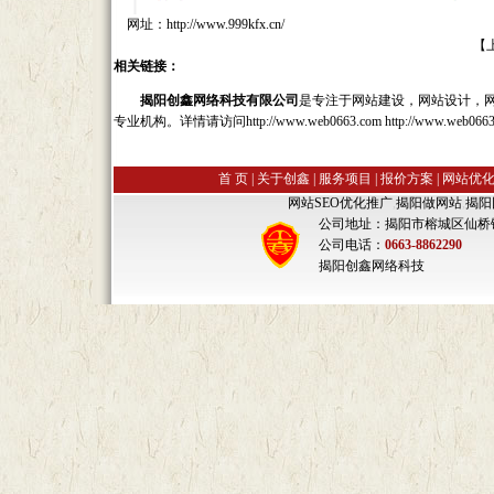
网址：
http://www.999kfx.cn/
【
相关链接：
揭阳创鑫网络科技有限公司
是专注于网站建设，网站设计，网
专业机构。详情请访问
http://www.web0663.com
http://www.web066
首 页
|
关于创鑫
|
服务项目
|
报价方案
|
网站优
网站SEO优化推广
,
揭阳做网站
,
揭阳
公司地址：揭阳市榕城区仙桥
公司电话：
0663-8862290
揭阳创鑫网