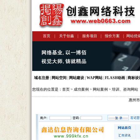
首页
|
关于创鑫
|
服务项目
|
报价方案
|
网站优
域名注册
|
网站空间
|
网站建设
|
WAP网站
|
FLASH动画
|
商标设
您现在的位置是：
首页
>
成功案例
>
网站案例
> 培训、咨询网站
惠州市